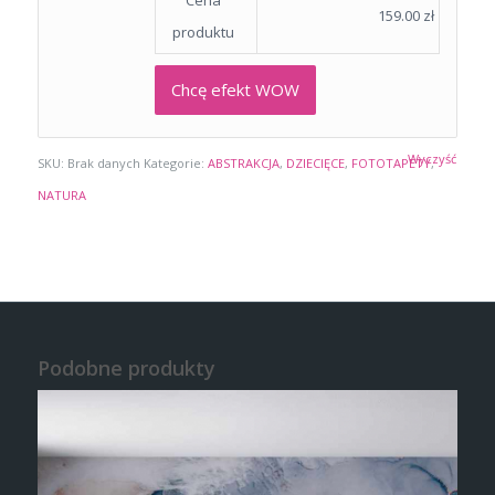
Cena
159.00
zł
produktu
Chcę efekt WOW
Wyczyść
SKU:
Brak danych
Kategorie:
ABSTRAKCJA
,
DZIECIĘCE
,
FOTOTAPETY
,
NATURA
Podobne produkty