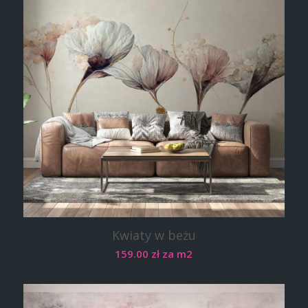
Kwiaty w beżu
159.00
zł
za m2