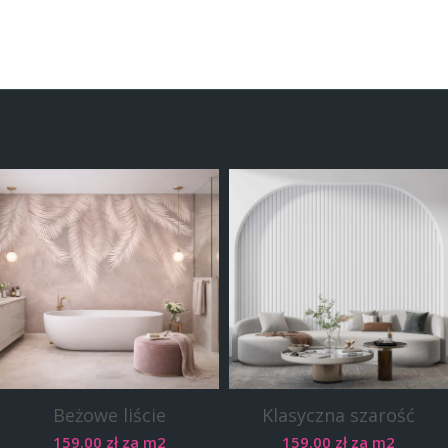
Beżowe liście
Klasyczna szarość
159.00
zł
za m2
159.00
zł
za m2