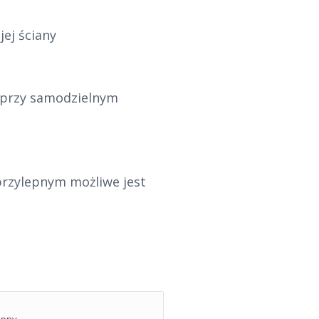
ej ściany
( przy samodzielnym
przylepnym możliwe jest
epny