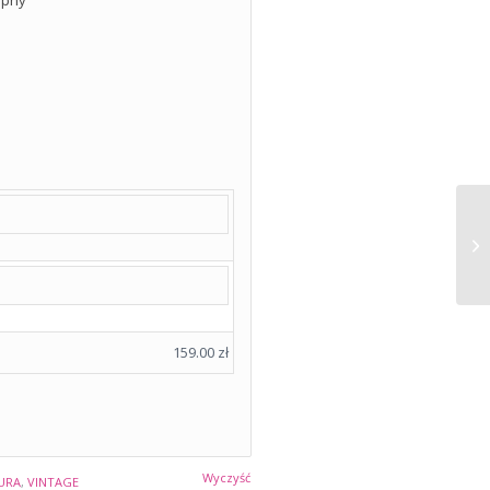
159.00
zł
Wyczyść
URA
,
VINTAGE