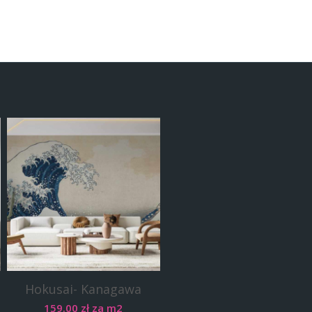
Hokusai- Kanagawa
159.00
zł
za m2