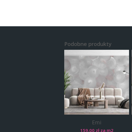
Podobne produkty
Emi
159.00
zł
za m2