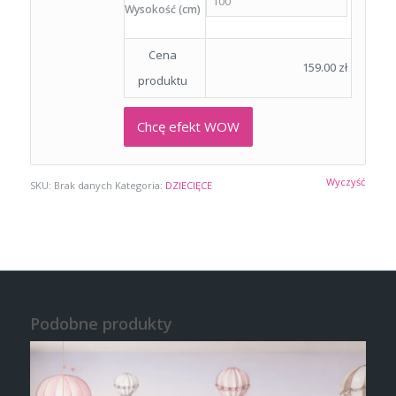
Wysokość (cm)
Cena
159.00
zł
produktu
Chcę efekt WOW
Wyczyść
SKU:
Brak danych
Kategoria:
DZIECIĘCE
Podobne produkty