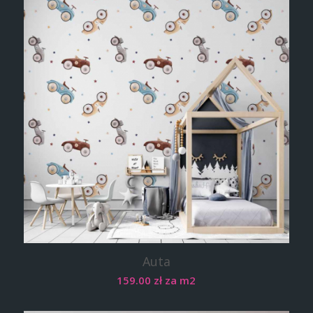
Auta
159.00
zł
za m2