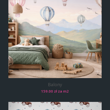
Balony
159.00
zł
za m2