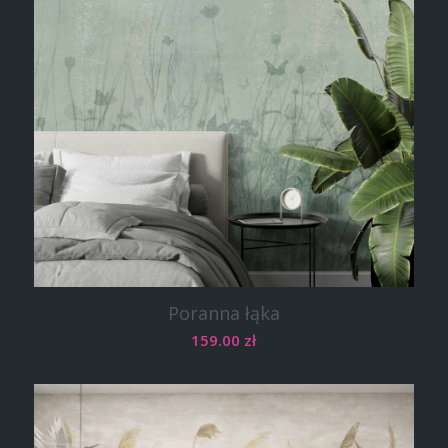
Poranna łąka
159.00
zł