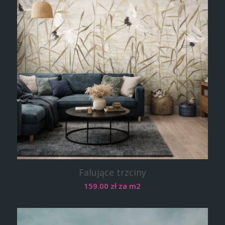
Falujące trzciny
159.00
zł
za m2