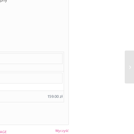
159.00
zł
Wyczyść
TAGE