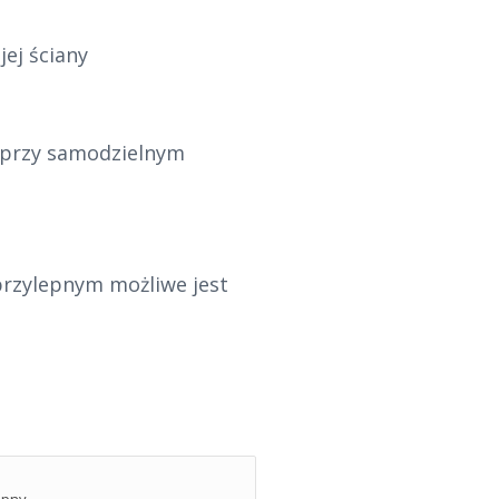
ej ściany
( przy samodzielnym
przylepnym możliwe jest
epny