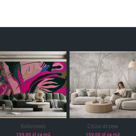
Kolorowo
Cisza drzew
159.00
zł
za m2
159.00
zł
za m2