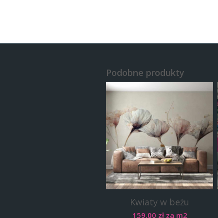
Podobne produkty
Kwiaty w beżu
159.00
zł
za m2