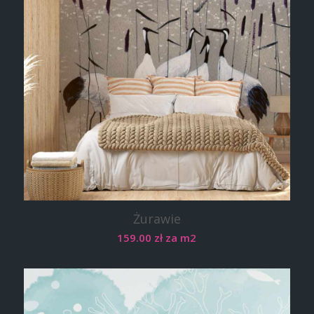
Żurawie
159.00
zł
za m2