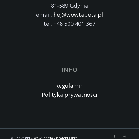
81-589 Gdynia
email:
hej@wowtapeta.pl
tel. +48 500 401 367
INFO
Regulamin
Polityka prywatności
© Copyright -
WowTapeta
-
projekt Ohra