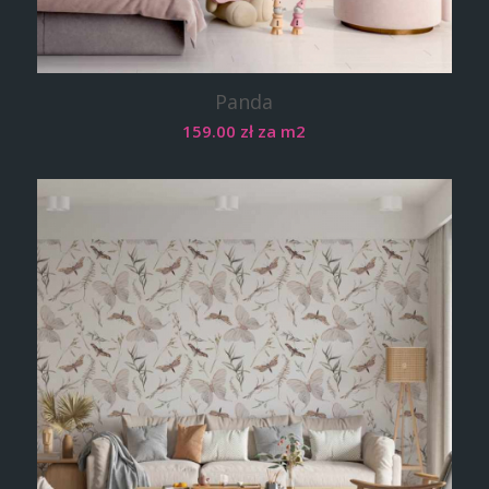
Panda
159.00
zł
za m2