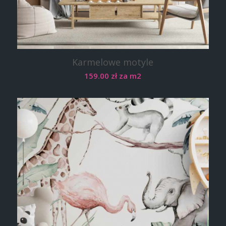
Karmelowe motyle
159.00
zł
za m2