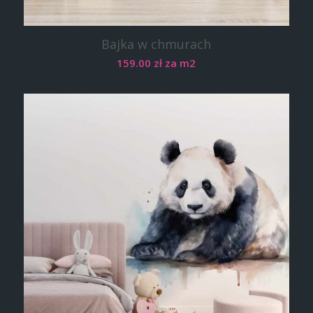
Bajka w chmurach
159.00
zł
za m2