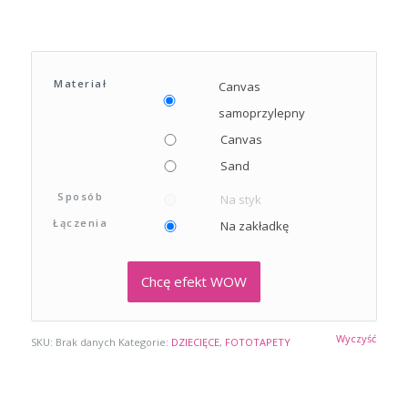
Materiał
Canvas
samoprzylepny
Canvas
Sand
Sposób
Na styk
Łączenia
Na zakładkę
Chcę efekt WOW
Wyczyść
SKU:
Brak danych
Kategorie:
DZIECIĘCE
,
FOTOTAPETY