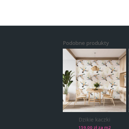
Podobne produkty
Dzikie kaczki
159.00
zł
za m2