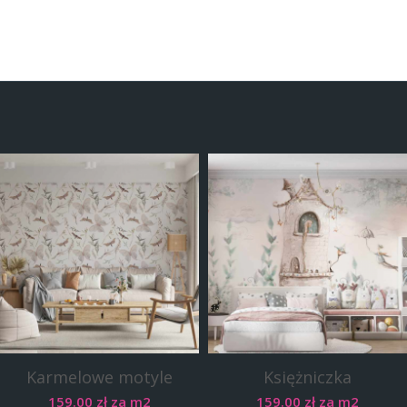
Karmelowe motyle
Księżniczka
159.00
zł
za m2
159.00
zł
za m2