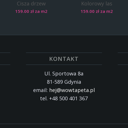
Cisza drzew
Kolorowy las
159.00
zł
za m2
159.00
zł
za m2
KONTAKT
Ul. Sportowa 8a
81-589 Gdynia
email:
hej@wowtapeta.pl
tel. +48 500 401 367