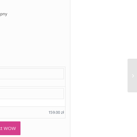
epny
159.00
zł
ekt WOW