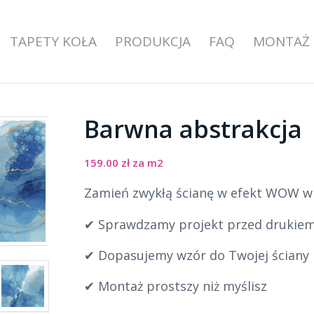
TAPETY KOŁA
PRODUKCJA
FAQ
MONTAŻ
Barwna abstrakcja
159.00
zł
za m2
Zamień zwykłą ścianę w efekt WOW w k
✔ Sprawdzamy projekt przed drukie
✔ Dopasujemy wzór do Twojej ściany
✔ Montaż prostszy niż myślisz