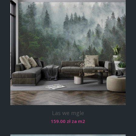
Las we mgle
159.00
zł
za m2