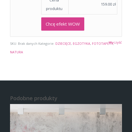
Cena
159.00
zł
produktu
Chcę efekt WOW
Wyczyść
SKU:
Brak danych
Kategorie:
DZIECIĘCE
,
EGZOTYKA
,
FOTOTAPETY
,
NATURA
Podobne produkty