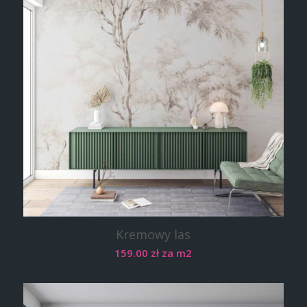
Kremowy las
159.00
zł
za m2