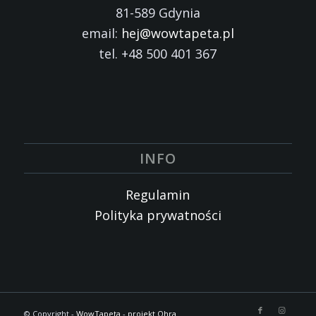
81-589 Gdynia
email:
hej@wowtapeta.pl
tel. +48 500 401 367
INFO
Regulamin
Polityka prywatności
© Copyright -
WowTapeta
-
projekt Ohra