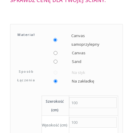
SPRAWDŹ CENĘ DLA TWOJEJ ŚCIANY:
Materiał
Canvas
samoprzylepny
Canvas
Sand
Sposób
Na styk
Łączenia
Na zakładkę
Szerokość
(cm)
Wysokość (cm)