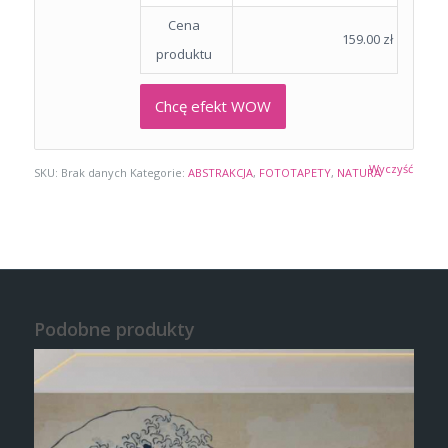
Cena
159.00
zł
produktu
Chcę efekt WOW
Wyczyść
SKU:
Brak danych
Kategorie:
ABSTRAKCJA
,
FOTOTAPETY
,
NATURA
Podobne produkty