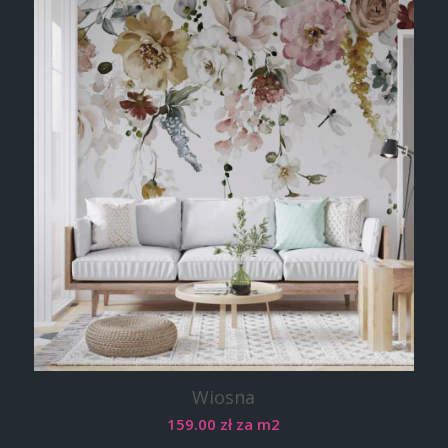
Wiosna
159.00
zł
za m2