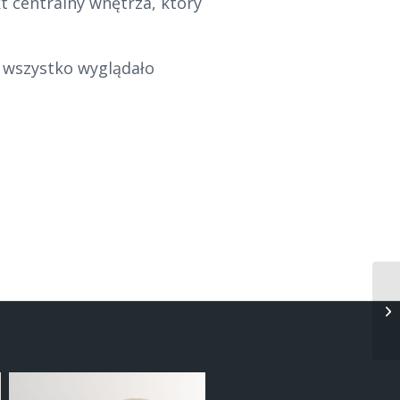
t centralny wnętrza, który
 wszystko wyglądało