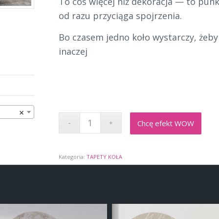
To coś więcej niż dekoracja — to punk
od razu przyciąga spojrzenia.
Bo czasem jedno koło wystarczy, żeby
inaczej
×
Chcę efekt WOW
Kategoria:
TAPETY KOŁA