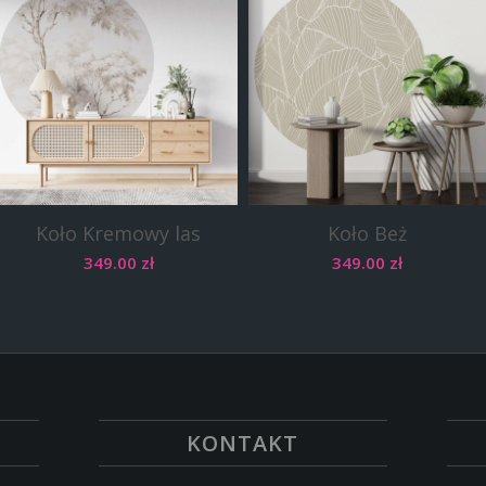
Koło Kremowy las
Koło Beż
349.00
zł
349.00
zł
KONTAKT